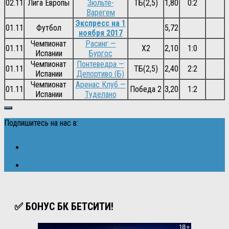
02.11
Лига Европы
Зюльте-
ТБ(2,5)
1,80
0:2
Варегем
Экспресс на 1
01.11
Футбол
5,72
ноября 2017
Чемпионат
Расинг —
01.11
Х2
2,10
1:0
Испании
Бургос
Чемпионат
Понтеведра —
01.11
ТБ(2,5)
2,40
2:2
Испании
Депортиво (Б)
Чемпионат
Аренас Клуб —
01.11
Победа 2
3,20
1:2
Испании
Туделано
Подпишитесь на нас в:
✅ БОНУС БК БЕТСИТИ!