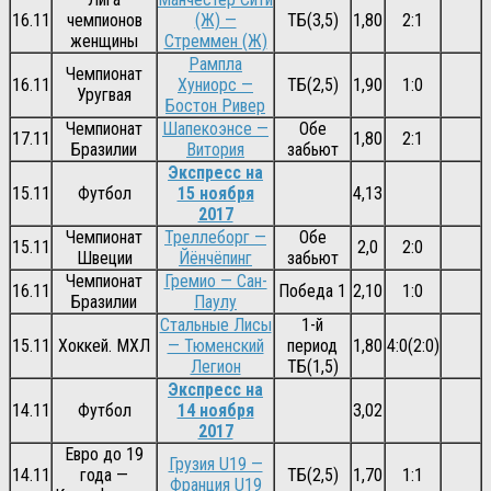
16.11
чемпионов
(Ж) —
ТБ(3,5)
1,80
2:1
женщины
Стреммен (Ж)
Рампла
Чемпионат
16.11
Хуниорс —
ТБ(2,5)
1,90
1:0
Уругвая
Бостон Ривер
Чемпионат
Шапекоэнсе —
Обе
17.11
1,80
2:1
Бразилии
Витория
забьют
Экспресс на
15.11
Футбол
15 ноября
4,13
2017
Чемпионат
Треллеборг —
Обе
15.11
2,0
2:0
Швеции
Йёнчёпинг
забьют
Чемпионат
Гремио — Сан-
16.11
Победа 1
2,10
1:0
Бразилии
Паулу
Стальные Лисы
1-й
15.11
Хоккей. МХЛ
— Тюменский
период
1,80
4:0(2:0)
Легион
ТБ(1,5)
Экспресс на
14.11
Футбол
14 ноября
3,02
2017
Евро до 19
Грузия U19 —
14.11
года —
ТБ(2,5)
1,70
1:1
Франция U19