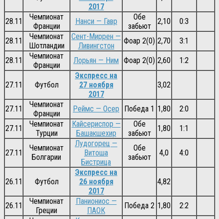
2017
Чемпионат
Обе
28.11
Нанси — Гавр
2,10
0:3
Франции
забьют
Чемпионат
Сент-Миррен —
28.11
Фоар 2(0)
2,70
3:1
Шотландии
Ливингстон
Чемпионат
28.11
Лорьян — Ним
Фоар 2(0)
2,60
1:2
Франции
Экспресс на
27.11
Футбол
27 ноября
3,02
2017
Чемпионат
27.11
Реймс — Осер
Победа 1
1,80
2:0
Франции
Чемпионат
Кайсериспор —
Обе
27.11
1,80
1:1
Турции
Башакшехир
забьют
Лудогорец —
Чемпионат
Обе
27.11
Витоша
4,0
4:0
Болгарии
забьют
Бистрица
Экспресс на
26.11
Футбол
26 ноября
4,82
2017
Чемпионат
Паниониос —
26.11
Победа 2
1,80
2:2
Греции
ПАОК