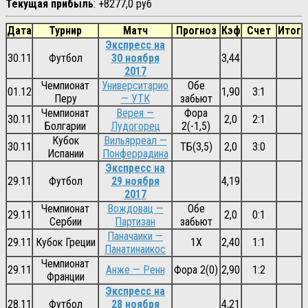
Текущая прибыль
: +8277,0 руб
Дата
Турнир
Матч
Прогноз
Кэф
Счет
Итог
Экспресс на
30.11
Футбол
30 ноября
3,44
2017
Чемпионат
Университарио
Обе
01.12
1,90
3:1
Перу
— УТК
забьют
Чемпионат
Верея —
Фора
30.11
2,0
2:1
Болгарии
Лудогорец
2(-1,5)
Кубок
Вильярреал —
30.11
ТБ(3,5)
2,0
3:0
Испании
Понферрадина
Экспресс на
29.11
Футбол
29 ноября
4,19
2017
Чемпионат
Вождовац —
Обе
29.11
2,0
0:1
Сербии
Партизан
забьют
Паначаики —
29.11
Кубок Греции
1Х
2,40
1:1
Панатинаикос
Чемпионат
29.11
Анже — Ренн
Фора 2(0)
2,90
1:2
Франции
Экспресс на
28.11
Футбол
28 ноября
4,21