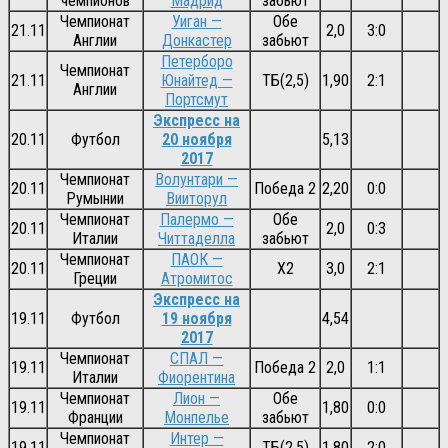
чемпионов
Мадрид
забьют
Чемпионат
Уиган —
Обе
21.11
2,0
3:0
Англии
Донкастер
забьют
Петерборо
Чемпионат
21.11
Юнайтед —
ТБ(2,5)
1,90
2:1
Англии
Портсмут
Экспресс на
20.11
Футбол
20 ноября
5,13
2017
Чемпионат
Волунтари —
20.11
Победа 2
2,20
0:0
Румынии
Вииторул
Чемпионат
Палермо —
Обе
20.11
2,0
0:3
Италии
Читтаделла
забьют
Чемпионат
ПАОК —
20.11
Х2
3,0
2:1
Греции
Атромитос
Экспресс на
19.11
Футбол
19 ноября
4,54
2017
Чемпионат
СПАЛ —
19.11
Победа 2
2,0
1:1
Италии
Фиорентина
Чемпионат
Лион —
Обе
19.11
1,80
0:0
Франции
Монпелье
забьют
Чемпионат
Интер —
19.11
ТБ(2,5)
1,80
2:0