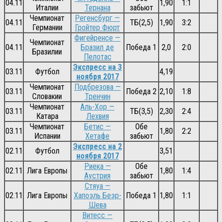
04.11
1,90
1:1
Италии
Тернана
забьют
Чемпионат
Регенсбург —
04.11
ТБ(2,5)
1,90
3:2
Германии
Гройтер Фюрт
Фигейренсе —
Чемпионат
04.11
Бразил де
Победа 1
2,0
2:0
Бразилии
Пелотас
Экспресс на 3
03.11
Футбол
4,19
ноября 2017
Чемпионат
Подбрезова —
03.11
Победа 2
2,10
1:8
Словакии
Тренчин
Чемпионат
Аль-Хор —
03.11
ТБ(3,5)
2,30
2:4
Катара
Лехвия
Чемпионат
Бетис —
Обе
03.11
1,80
2:2
Испании
Хетафе
забьют
Экспресс на 2
02.11
Футбол
3,51
ноября 2017
Риека —
Обе
02.11
Лига Европы
1,80
1:4
Аустрия
забьют
Стяуа —
02.11
Лига Европы
Хапоэль Беэр-
Победа 1
1,80
1:1
Шева
Витесс —