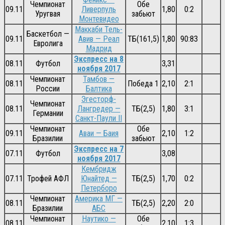
Чемпионат
Обе
09.11
Ливерпуль
1,80
0:2
Уругвая
забьют
Монтевидео
Маккаби Тель-
Баскетбол —
09.11
Авив — Реал
ТБ(161,5)
1,80
90:83
Евролига
Мадрид
Экспресс на 8
08.11
Футбол
3,31
ноября 2017
Чемпионат
Тамбов —
08.11
Победа 1
2,10
2:1
России
Балтика
Эгесторф-
Чемпионат
08.11
Лангредер —
ТБ(2,5)
1,80
3:1
Германии
Санкт-Паули II
Чемпионат
Обе
09.11
Аваи — Баия
2,10
1:2
Бразилии
забьют
Экспресс на 7
07.11
Футбол
3,08
ноября 2017
Кембридж
07.11
Трофей АФЛ
Юнайтед —
ТБ(2,5)
1,70
0:2
Петерборо
Чемпионат
Америка МГ —
08.11
ТБ(2,5)
2,20
2:0
Бразилии
АБС
Чемпионат
Наутико —
Обе
08.11
2,10
1:3