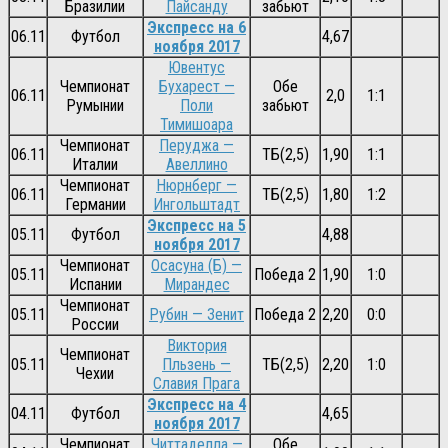
Бразилии
Пайсанду
забьют
Экспресс на 6
06.11
Футбол
4,67
ноября 2017
Ювентус
Чемпионат
Бухарест —
Обе
06.11
2,0
1:1
Румынии
Поли
забьют
Тимишоара
Чемпионат
Перуджа —
06.11
ТБ(2,5)
1,90
1:1
Италии
Авеллино
Чемпионат
Нюрнберг —
06.11
ТБ(2,5)
1,80
1:2
Германии
Ингольштадт
Экспресс на 5
05.11
Футбол
4,88
ноября 2017
Чемпионат
Осасуна (Б) —
05.11
Победа 2
1,90
1:0
Испании
Мирандес
Чемпионат
05.11
Рубин — Зенит
Победа 2
2,20
0:0
России
Виктория
Чемпионат
05.11
Пльзень —
ТБ(2,5)
2,20
1:0
Чехии
Славия Прага
Экспресс на 4
04.11
Футбол
4,65
ноября 2017
Чемпионат
Читтаделла —
Обе