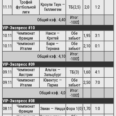
Трофей
Кроули Таун —
11.11
футбольной
ТБ(2,5)
2,0
1:2
Гиллингем
лиги
Итог:
Общий кэф.: 4,40
-100$
VIP-Экспресс #10
Чемпионат
Нанси —
Обе
10.11
1,95
3:1
Франции
Кретей
забьют
Чемпионат
Бари —
Обе
10.11
2,10
0:1
Италии
Тернана
забьют
Итог:
Общий кэф.: 4,10
-100$
VIP-Экспресс #09
Чемпионат
Альтах —
09.11
ТБ(3)
1,60
4:1
Австрии
Зальцбург
Чемпионат
Ювентус —
Обе
09.11
2,50
7:0
Италии
Парма
забьют
Итог:
Общий кэф.: 4,0
-100$
VIP-Экспресс #08
Чемпионат
08.11
Эвиан — Ницца
Фора 1(0)
1,70
1:0
Франции