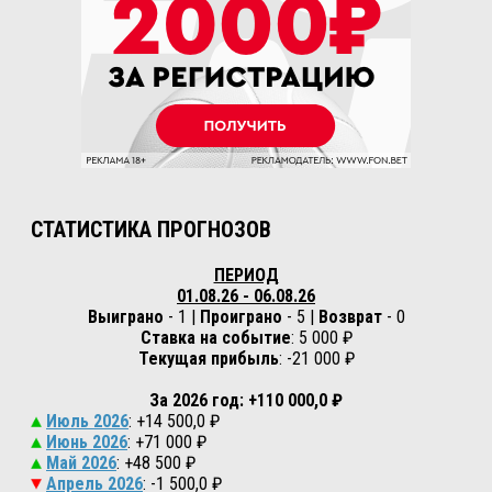
СТАТИСТИКА ПРОГНОЗОВ
ПЕРИОД
01.08.26 - 06.08.26
Выиграно
- 1 |
Проиграно
- 5 |
Возврат
- 0
Ставка на событие
: 5 000 ₽
Текущая прибыль
: -21 000 ₽
За 2026 год: +110 000,0 ₽
Июль 2026
: +14 500,0 ₽
Июнь 2026
: +71 000 ₽
Май 2026
: +48 500 ₽
Апрель 2026
: -1 500,0 ₽