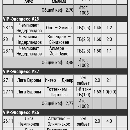
АФФ
Мьянма
Итог:
Общий кэф.: 2,70
-100$
VIP-Экспресс #28
Чемпионат
28.11
Осс — Эммен
ТБ(2,5)
1,45
1:2
Нидерландов
Чемпионат
Волендам —
28.11
ТБ(2,5)
1,60
2:3
Нидерландов
Эйндховен
Чемпионат
Алмере —
28.11
ТБ(2,5)
1,50
1:1
Нидерландов
Йонг Аякс
Итог:
Общий кэф.: 3,48
-100$
VIP-Экспресс #27
2-я
27.11
Лига Европы
Интер — Днепр
2,0
2:1
забьет
Тоттенхэм —
1-й тайм
27.11
Лига Европы
1,63
1:0(0:0)
Партизан
ТБ(1,0)
Итог:
Общий кэф.: 2,77
-100$
VIP-Экспресс #26
Лига
Атлетико —
2-я
26.11
2,0
4:0
Чемпионов
Олимпиакос
забьет