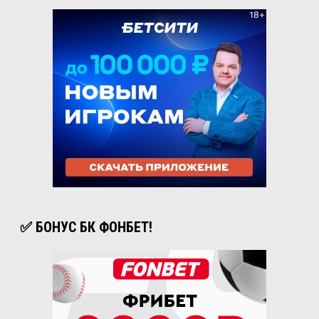
✅ БОНУС БК ФОНБЕТ!