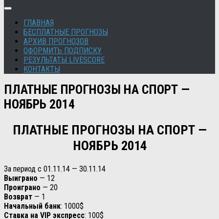
ГЛАВНАЯ
БЕСПЛАТНЫЕ ПРОГНОЗЫ
АРХИВ ПРОГНОЗОВ
ОФОРМИТЬ ПОДПИСКУ
РЕЗУЛЬТАТЫ LIVESCORE
КОНТАКТЫ
ПЛАТНЫЕ ПРОГНОЗЫ НА СПОРТ —
НОЯБРЬ 2014
ПЛАТНЫЕ ПРОГНОЗЫ НА СПОРТ —
НОЯБРЬ 2014
За период с 01.11.14 — 30.11.14
Выиграно
— 12
Проиграно
— 20
Возврат
— 1
Начальный банк
: 1000$
Ставка на VIP экспресс
: 100$