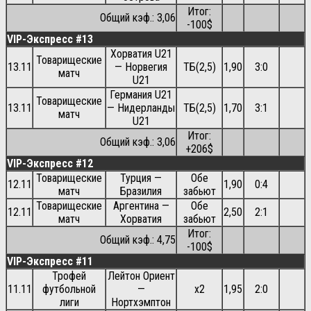
Итог:
Общий кэф.: 3,06
-100$
VIP-Экспресс #13
Хорватия U21
Товарищеские
13.11
— Норвегия
ТБ(2,5)
1,90
3:0
матч
U21
Германия U21
Товарищеские
13.11
— Нидерланды
ТБ(2,5)
1,70
3:1
матч
U21
Итог:
Общий кэф.: 3,06
+206$
VIP-Экспресс #12
Товарищеские
Турция —
Обе
12.11
1,90
0:4
матч
Бразилия
забьют
Товарищеские
Аргентина —
Обе
12.11
2,50
2:1
матч
Хорватия
забьют
Итог:
Общий кэф.: 4,75
-100$
VIP-Экспресс #11
Трофей
Лейтон Ориент
11.11
футбольной
—
х2
1,95
2:0
лиги
Нортхэмптон