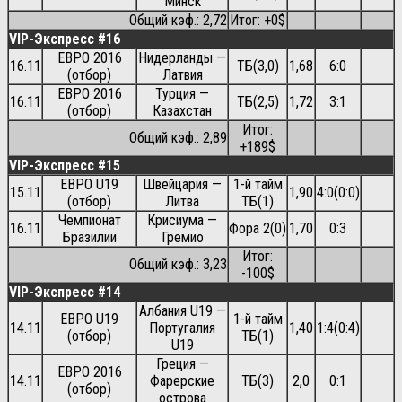
Минск
Общий кэф.: 2,72
Итог: +0$
VIP-Экспресс #16
ЕВРО 2016
Нидерланды —
16.11
ТБ(3,0)
1,68
6:0
(отбор)
Латвия
ЕВРО 2016
Турция —
16.11
ТБ(2,5)
1,72
3:1
(отбор)
Казахстан
Итог:
Общий кэф.: 2,89
+189$
VIP-Экспресс #15
ЕВРО U19
Швейцария —
1-й тайм
15.11
1,90
4:0(0:0)
(отбор)
Литва
ТБ(1)
Чемпионат
Криcиума —
16.11
Фора 2(0)
1,70
0:3
Бразилии
Гремио
Итог:
Общий кэф.: 3,23
-100$
VIP-Экспресс #14
Албания U19 —
ЕВРО U19
1-й тайм
14.11
Португалия
1,40
1:4(0:4)
(отбор)
ТБ(1)
U19
Греция —
ЕВРО 2016
14.11
Фарерские
ТБ(3)
2,0
0:1
(отбор)
острова