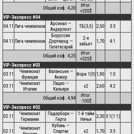
Итог:
Общий кэф.: 4,20
+320$
VIP-Экспресс #04
Арсенал —
04.11
Лига чемпионов
ТБ(3,5)
2,50
3:3
Андерлехт
Боруссия
2-я
04.11
Лига чемпионов
Дортмунд —
1,70
4:1
забьет
Галатасарай
Итог:
Общий кэф.: 4,25
+325$
VIP-Экспресс #03
Чемпионат
Валансьен —
03.11
Фора 1(0)
1,90
1:0
Франции
Анжер
Чемпионат
Лацио —
03.11
х2
2,60
4:2
Италии
Кальяри
Итог:
Общий кэф.: 4,94
-100$
VIP-Экспресс #02
Чемпионат
Падерборн —
1-й тайм
02.11
2,30
3:1(1:1)
Германии
Герта
Ничья
Кубань —
Чемпионат
02.11
Спартак
х2
1,70
3:3
России