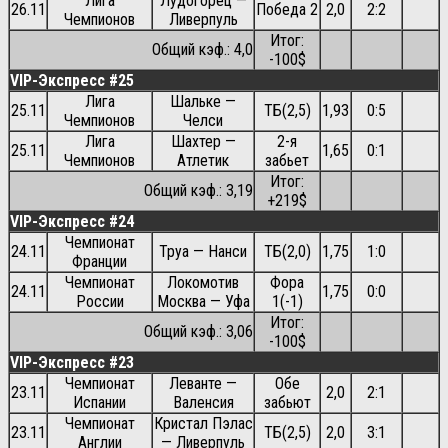
Лига
Лудогорец —
26.11
Победа 2
2,0
2:2
Чемпионов
Ливерпуль
Итог:
Общий кэф.: 4,0
-100$
VIP-Экспресс #25
Лига
Шальке —
25.11
ТБ(2,5)
1,93
0:5
Чемпионов
Челси
Лига
Шахтер —
2-я
25.11
1,65
0:1
Чемпионов
Атлетик
забьет
Итог:
Общий кэф.: 3,19
+219$
VIP-Экспресс #24
Чемпионат
24.11
Труа — Нанси
ТБ(2,0)
1,75
1:0
Франции
Чемпионат
Локомотив
Фора
24.11
1,75
0:0
России
Москва — Уфа
1(-1)
Итог:
Общий кэф.: 3,06
-100$
VIP-Экспресс #23
Чемпионат
Леванте —
Обе
23.11
2,0
2:1
Испании
Валенсия
забьют
Чемпионат
Кристал Пэлас
23.11
ТБ(2,5)
2,0
3:1
Англии
— Ливерпуль