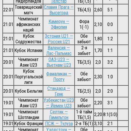
Нидерландов
Телстар
ТБ(1,5)
Товарищеский
Славия Прага —
22.01
ТБ(4,5)
2,60
5:1
матч
Высеград
Чемпионат
Камерун —
Фора
21.01
африканских
2,10
0:0
Эфиопия
1(-1)
наций
Кубок
Эстония U21 —
Обе
21.01
1,80
1:2
Содружества
Россия U21
забьют
Валенсия —
2-я
21.01
Кубок Испании
1,70
1:1
Лас-Пальмас
забьет
Чемпионат
ОАЭ U23 —
20.01
ТБ(3,5)
2,0
3:2
Азии U23
Вьетнам U23
Кубок
Фамаликан —
Обе
20.01
Португальской
2,30
1:0
Порту
забьют
лиги
Стандард —
20.01
Кубок Бельгии
ТБ(2,5)
2,0
2:0
Генк
Чемпионат
Узбекистан U23
Обе
19.01
2,20
3:1
Азии U23
— Йемен U23
забьют
Чемпионат
Селтик —
1-й тайм
19.01
2,20
8:1(5:0)
Шотландии
Гамильтон
ТБ(1,5)
19.01
Кубок Франции
ПСЖ — Тулуза
2-я ТБ(1)
3,10
2:1
Чемпионат
Уэлдстоун —
Обе