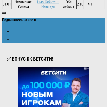
Чемпионат
Нью-Сейнтс —
Обе
01.01
2,10
4:1
Уэльса
Ньютаун
забьют
Подпишитесь на нас в:
✅ БОНУС БК БЕТСИТИ!