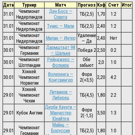
Дата
Турнир
Матч
Прогноз
Кэф
Счет
Итог
Чемпионат
Ден Босх —
31.01
ТБ(2,5)
1,70
1:2
Нидерландов
Спарта
Чемпионат
31.01
Тунис — Мали
ТБ(2,5)
2,40
1:2
Нидерландов
Чемпионат
Удаление
31.01
Милан — Интер
2,40
Нет
Нидерландов
— Да
Чемпионат
Дармштадт 98
30.01
Победа 2
2,50
0:2
Германии
— Шальке
Чемпионат
Рейнджерс —
Обе
30.01
2,0
1:0
Шотландии
Фолкирк
забьют
Хоккей.
Волеренга —
Фора
30.01
Чемпионат
2,20
4:2
Конгсвингер
2(+3,5)
Норвегии
Хоккей.
Литвинов —
29.01
Чемпионат
ТБ(4,5)
1,80
2:2
Либерец
Чехии
Дерби Каунти —
Фора
29.01
Кубок Англии
Манчестер
3,50
1:3
2(-1,5)
Юнайтед
Майнц —
Чемпионат
29.01
Боруссия
ТБ(2,5)
1,80
1:0
Германии