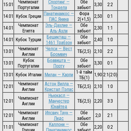
Чемпионат
Спортинг —
Обе
15.01
3,30
2:2
Португалии
Тондела
забьют
Панатинаикос —
Фора
14.01
Кубок Греции
2,50
0:1
ПАС Янина
2(+1,5)
Чемпионат
Эль-Дахлие —
Обе
14.01
2,30
1:1
Египта
Аль-Ахли
забьют
Бешикташ —
Обе
14.01
Кубок Турции
2,40
1:0
1461 Трабзон
забьют
Чемпионат
Челси — Вест
13.01
ТБ(2,5)
2,10
2:2
Англии
Бромвич
Кубок
Боавишта —
Обе
13.01
3,30
0:1
Португалии
Порту
забьют
1-й тайм
13.01
Кубок Италии
Милан — Карпи
1,90
2:1(2:0)
ТБ(1)
Чемпионат
Астон Вилла —
12.01
ТБ(2,5)
2,10
1:0
Англии
Кристал Пэлас
Ньюкасл —
Чемпионат
12.01
Манчестер
ТБ(2,5)
2,20
3:3
Англии
Юнайтед
Чемпионат
Ипсвич Таун —
Обе
12.01
2,0
2:1
Англии
Лидс
забьют
Чемпионат
Каллони —
Обе
11.01
2,20
0:2
Греции
Панатинаикос
забьют