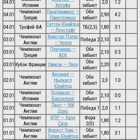
04.01
2,0
1:2
Испании
Хетафе
забьют
Чемпионат
Панатинаикос —
Обе
04.01
2,90
4:2
Греции
Панетоликос
забьют
Саттон Юнайтед
04.01
Трофей ФА
ТБ(2,5)
1,80
3:1
— Лоустофт
Чемпионат
Кристал Пэлас
03.01
Победа 2
2,10
0:3
Англии
— Челси
Чемпионат
Платаниас —
Обе
03.01
2,10
0:3
Греции
АЕК
забьют
Обе
03.01
Кубок Франции
Лимож — Лион
2,20
0:7
забьют
Арсенал —
Чемпионат
Обе
02.01
Ньюкасл
2,0
1:0
Англии
забьют
Юнайтед
Чемпионат
Эспаньол —
Обе
02.01
2,10
0:0
Испании
Барселона
забьют
Чемпионат
Лидс — МК
02.01
Победа 1
2,0
1:1
Англии
Донс
Чемпионат
КПР — Халл
Фора
01.01
1,80
1:2
Англии
Сити
2(0)
Чемпионат
Форест Грин —
Обе
01.01
1,80
3:1
Англии
Торки Юнайтед
забьют