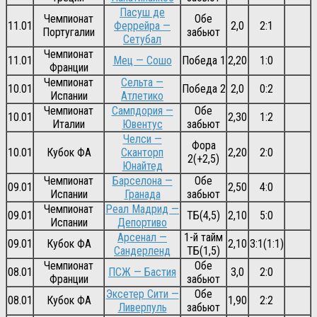
Пасуш де
Чемпионат
Обе
11.01
Феррейра —
2,0
2:1
Португалии
забьют
Сетубал
Чемпионат
11.01
Мец — Сошо
Победа 1
2,20
1:0
Франции
Чемпионат
Сельта —
10.01
Победа 2
2,0
0:2
Испании
Атлетико
Чемпионат
Сампдория —
Обе
10.01
2,30
1:2
Италии
Ювентус
забьют
Челси —
Фора
10.01
Кубок ФА
Сканторп
2,20
2:0
2(+2,5)
Юнайтед
Чемпионат
Барселона —
Обе
09.01
2,50
4:0
Испании
Гранада
забьют
Чемпионат
Реал Мадрид —
09.01
ТБ(4,5)
2,10
5:0
Испании
Депортиво
Арсенал —
1-й тайм
09.01
Кубок ФА
2,10
3:1(1:1)
Сандерленд
ТБ(1,5)
Чемпионат
Обе
08.01
ПСЖ — Бастия
3,0
2:0
Франции
забьют
Эксетер Сити —
Обе
08.01
Кубок ФА
1,90
2:2
Ливерпуль
забьют