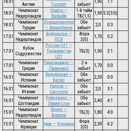
18.01
1,90
1:1
Англии
Госпорт
забьют
Чемпионат
Спарта —
1-й тайм
18.01
1,90
5:2(3:0)
Нидерландов
Валвейк
ТБ(1,5)
Чемпионат
Эскишехирспор
Обе
18.01
2,0
0:3
Турции
— Фенербахче
забьют
Чемпионат
Фейеноорд —
Фора
17.01
1,70
0:2
Нидерландов
ПСВ
2(0)
Россия U21 —
Кубок
17.01
Таджикистан
ТБ(3)
1,90
2:1
Содружества
U21
Чемпионат
Панатинаикос —
2-я
17.01
1,70
0:0
Греции
Паниониос
забьет
Чемпионат
Вильярреал —
Обе
16.01
2,20
0:0
Испании
Бетис
забьют
Чемпионат
Наполи —
Обе
16.01
2,0
3:1
Италии
Сассуоло
забьют
Чемпионат
Рейнджерс —
Обе
16.01
2,40
4:1
Шотландии
Ливингстон
забьют
Чемпионат
Венло —
15.01
ТБ(3)
1,80
4:0
Нидерландов
Алмере
Чемпионат
Фора
15.01
Ним — Клермон
2,30
6:2
Франции
2(0)