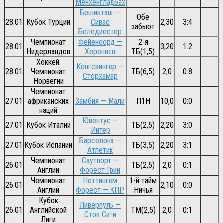
Менхенгладбах
Бешикташ —
Обе
28.01
Кубок Турции
Сивас
2,30
3:4
забьют
Беледиеспор
Чемпионат
Фейеноорд —
2-я
28.01
3,20
1:2
Нидерландов
Херенвен
ТБ(1,5)
Хоккей.
Конгсвингер —
28.01
Чемпионат
ТБ(6,5)
2,0
0:8
Сторхамар
Норвегии
Чемпионат
27.01
африканских
Замбия — Мали
П1Н
10,0
0:0
наций
Ювентус —
27.01
Кубок Италии
ТБ(2,5)
2,20
3:0
Интер
Барселона —
27.01
Кубок Испании
ТБ(3,5)
2,20
3:1
Атлетик
Чемпионат
Саутпорт —
26.01
ТБ(2,5)
2,0
0:1
Англии
Форест Грин
Чемпионат
Ноттингем
1-й тайм
26.01
2,10
0:0
Англии
Форест — КПР
Ничья
Кубок
Ливерпуль —
26.01
Английской
ТМ(2,5)
2,0
0:1
Сток Сити
Лиги