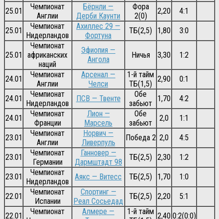
Чемпионат
Бёрнли —
Фора
25.01
2,20
4:1
Англии
Дерби Каунти
2(0)
Чемпионат
Ахиллес 29 —
25.01
ТБ(2,5)
1,80
3:0
Нидерландов
Фортуна
Чемпионат
Эфиопия —
25.01
африканских
Ничья
3,30
1:2
Ангола
наций
Чемпионат
Арсенал —
1-й тайм
24.01
2,90
0:1
Англии
Челси
ТБ(1,5)
Чемпионат
Обе
24.01
ПСВ — Твенте
1,70
4:2
Нидерландов
забьют
Чемпионат
Лион —
Обе
24.01
2,0
1:1
Франции
Марсель
забьют
Чемпионат
Норвич —
23.01
Победа 2
2,0
4:5
Англии
Ливерпуль
Чемпионат
Ганновер —
23.01
ТБ(2,5)
2,30
1:2
Германии
Дармштадт 98
Чемпионат
23.01
Аякс — Витесс
ТБ(2,5)
1,70
1:0
Нидерландов
Чемпионат
Спортинг —
22.01
ТБ(2,5)
2,20
5:1
Испании
Реал Сосьедад
Чемпионат
Алмере —
1-й тайм
22.01
2,40
0:2(0:0)