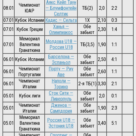
Аякс Кейп Таун
Чемпионат
08.01
— Блумфонтейн
ТБ(2)
2,0
2:2
ЮАР
Селтик
07.01
Кубок Испании
Кадис — Сельта
1Х
2,10
0:3
Ханья —
Обе
07.01
Кубок Греции
2,30
1:4
Олимпиакос
забьют
Мемориал
Молдова U18 —
07.01
Валентина
ТБ(3,5)
1,90
1:1
Россия U18
Гранаткина
Барселона —
Обе
06.01
Кубок Испании
2,50
4:1
Эспаньол
забьют
Чемпионат
Порту — Риу
Обе
06.01
2,60
1:1
Португалии
Аве
забьют
Чемпионат
Наполи —
06.01
2-я ТБ(1)
3,30
2:1
Италии
Торино
Сток Сити —
Обе
05.01
Кубок лиги
2,0
0:1
Ливерпуль
забьют
Чемпионат
Дженоа —
Обе
05.01
1,90
2:3
Италии
Сампдория
забьют
Мемориал
Россия U18 —
Обе
05.01
Валентина
3,40
5:1
Эстония U18
забьют
Гранаткина
Чемпионат
Спортинг —
Обе