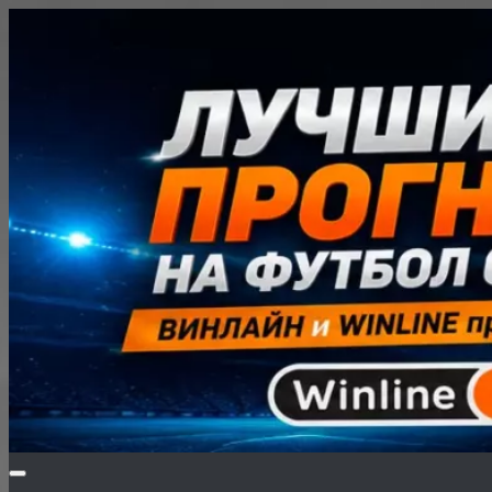
Перейти
к
содержимому