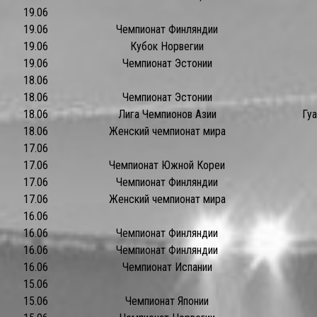
19.06
19.06
Чемпионат Финляндии
19.06
Кубок Норвегии
19.06
Чемпионат Эстонии
18.06
18.06
Чемпионат Эстонии
18.06
Лига Чемпионов Азии
Гу
18.06
Женский чемпионат мира
17.06
17.06
Чемпионат Южной Кореи
17.06
Чемпионат Финляндии
17.06
Женский чемпионат мира
16.06
16.06
Чемпионат Финляндии
16.06
Чемпионат Финляндии
16.06
Чемпионат Испании
15.06
15.06
Чемпионат Японии