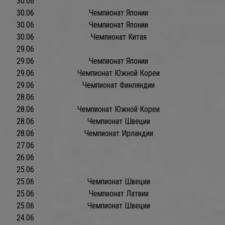
30.06
30.06
Чемпионат Японии
30.06
Чемпионат Японии
30.06
Чемпионат Китая
29.06
29.06
Чемпионат Японии
29.06
Чемпионат Южной Кореи
29.06
Чемпионат Финляндии
28.06
28.06
Чемпионат Южной Кореи
28.06
Чемпионат Швеции
28.06
Чемпионат Ирландии
27.06
26.06
25.06
25.06
Чемпионат Швеции
25.06
Чемпионат Латвии
25.06
Чемпионат Швеции
24.06