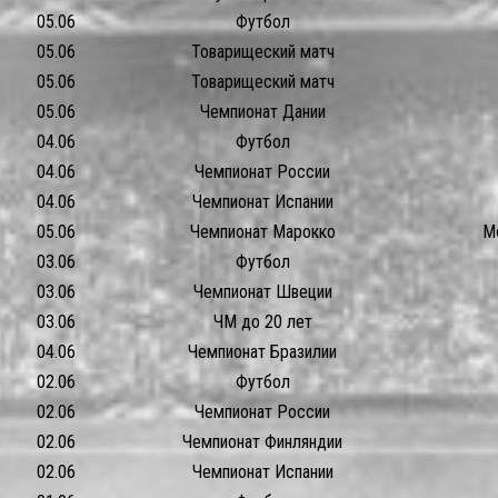
05.06
Футбол
05.06
Товарищеский матч
05.06
Товарищеский матч
05.06
Чемпионат Дании
04.06
Футбол
04.06
Чемпионат России
04.06
Чемпионат Испании
05.06
Чемпионат Марокко
М
03.06
Футбол
03.06
Чемпионат Швеции
03.06
ЧМ до 20 лет
04.06
Чемпионат Бразилии
02.06
Футбол
02.06
Чемпионат России
02.06
Чемпионат Финляндии
02.06
Чемпионат Испании