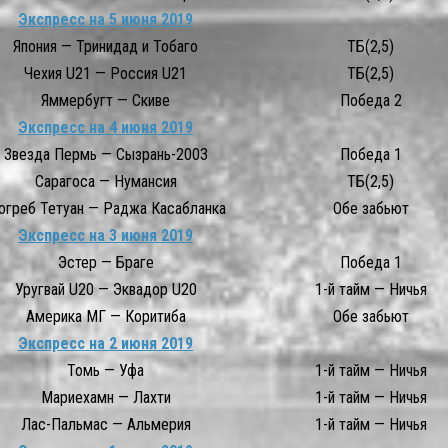
Экспресс на 5 июня 2019
Япония — Тринидад и Тобаго
ТБ(2,5)
Чехия U21 — Россия U21
ТБ(2,5)
Яммербугт — Скиве
Победа 2
Экспресс на 4 июня 2019
Звезда Пермь — Сызрань-2003
Победа 1
Сарагоса — Нумансия
ТБ(2,5)
огреб Тетуан — Раджа Касабланка
Обе забьют
Экспресс на 3 июня 2019
Эстер — Браге
Победа 1
Уругвай U20 — Эквадор U20
1-й тайм — Ничья
Америка МГ — Коритиба
Обе забьют
Экспресс на 2 июня 2019
Томь — Уфа
1-й тайм — Ничья
Мариехамн — Лахти
1-й тайм — Ничья
Лас-Пальмас — Альмерия
1-й тайм — Ничья