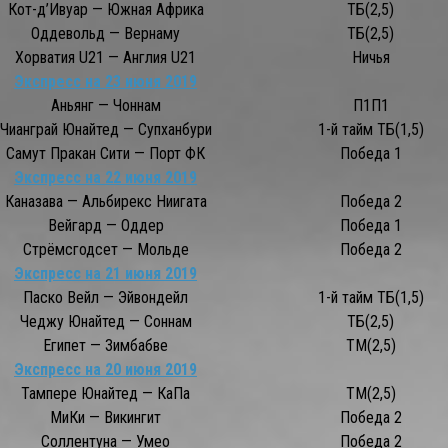
Кот-д’Ивуар — Южная Африка
ТБ(2,5)
Оддевольд — Вернаму
ТБ(2,5)
Хорватия U21 — Англия U21
Ничья
Экспресс на 23 июня 2019
Аньянг — Чоннам
П1П1
Чианграй Юнайтед — Супханбури
1-й тайм ТБ(1,5)
Самут Пракан Сити — Порт ФК
Победа 1
Экспресс на 22 июня 2019
Каназава — Альбирекс Ниигата
Победа 2
Вейгард — Оддер
Победа 1
Стрёмсгодсет — Мольде
Победа 2
Экспресс на 21 июня 2019
Паско Вейл — Эйвондейл
1-й тайм ТБ(1,5)
Чеджу Юнайтед — Соннам
ТБ(2,5)
Египет — Зимбабве
ТМ(2,5)
Экспресс на 20 июня 2019
Тампере Юнайтед — КаПа
ТМ(2,5)
МиКи — Викингит
Победа 2
Соллентуна — Умео
Победа 2