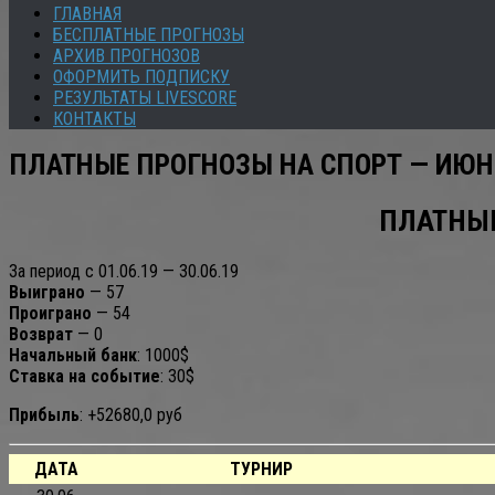
ГЛАВНАЯ
БЕСПЛАТНЫЕ ПРОГНОЗЫ
АРХИВ ПРОГНОЗОВ
ОФОРМИТЬ ПОДПИСКУ
РЕЗУЛЬТАТЫ LIVESCORE
КОНТАКТЫ
ПЛАТНЫЕ ПРОГНОЗЫ НА СПОРТ — ИЮН
ПЛАТНЫЕ
За период с 01.06.19 — 30.06.19
Выиграно
— 57
Проиграно
— 54
Возврат
— 0
Начальный банк
: 1000$
Ставка на событие
: 30$
Прибыль
: +52680,0 руб
ДАТА
ТУРНИР