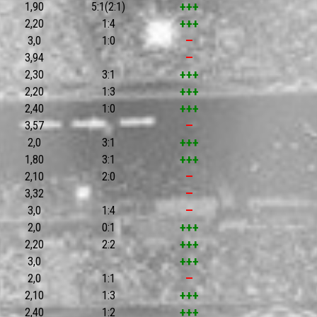
+++
1,90
5:1(2:1)
+++
2,20
1:4
3,0
1:0
—
3,94
—
+++
2,30
3:1
+++
2,20
1:3
+++
2,40
1:0
3,57
—
+++
2,0
3:1
+++
1,80
3:1
2,10
2:0
—
3,32
—
3,0
1:4
—
+++
2,0
0:1
+++
2,20
2:2
+++
3,0
2,0
1:1
—
+++
2,10
1:3
+++
2,40
1:2