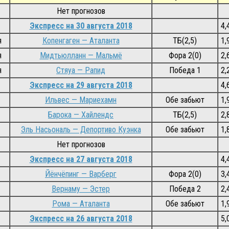
Нет прогнозов
Экспресс на 30 августа 2018
4,
я
Копенгаген — Аталанта
ТБ(2,5)
1,
я
Мидтьюлланн — Мальмё
Фора 2(0)
2,
я
Стяуа — Рапид
Победа 1
2,
Экспресс на 29 августа 2018
4,
Ильвес — Мариехамн
Обе забьют
1,
Барока — Хайлендс
ТБ(2,5)
2,
Эль Насьональ — Депортиво Куэнка
Обе забьют
1,
Нет прогнозов
Экспресс на 27 августа 2018
4,
Йёнчёпинг — Варберг
Фора 2(0)
3,
Вернаму — Эстер
Победа 2
2,
Рома — Аталанта
Обе забьют
1,
Экспресс на 26 августа 2018
5,