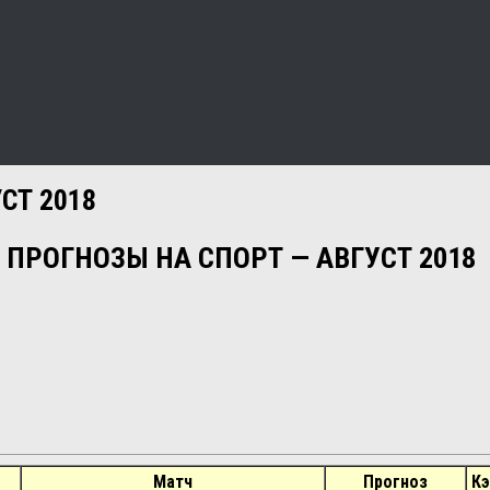
СТ 2018
ПРОГНОЗЫ НА СПОРТ — АВГУСТ 2018
Матч
Прогноз
К