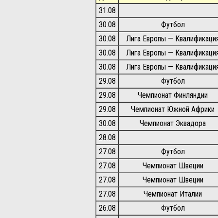
31.08
30.08
Футбол
30.08
Лига Европы — Квалификаци
30.08
Лига Европы — Квалификаци
30.08
Лига Европы — Квалификаци
29.08
Футбол
29.08
Чемпионат Финляндии
29.08
Чемпионат Южной Африки
30.08
Чемпионат Эквадора
28.08
27.08
Футбол
27.08
Чемпионат Швеции
27.08
Чемпионат Швеции
27.08
Чемпионат Италии
26.08
Футбол