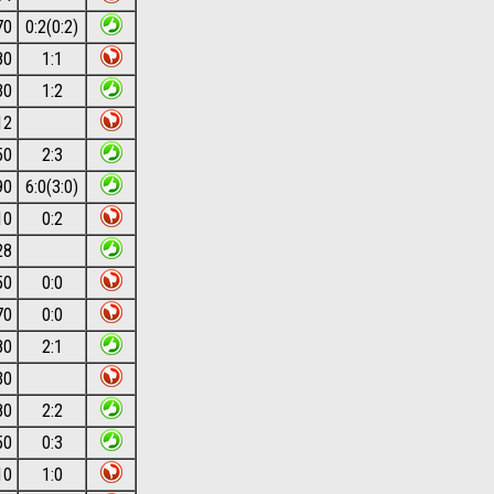
70
0:2(0:2)
80
1:1
30
1:2
12
50
2:3
90
6:0(3:0)
10
0:2
28
50
0:0
70
0:0
80
2:1
30
80
2:2
50
0:3
10
1:0