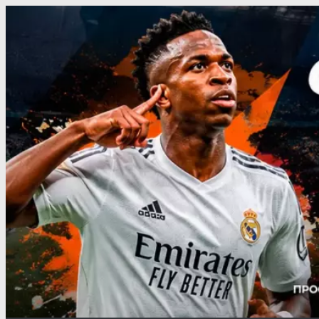
Перейти
к
содержимому