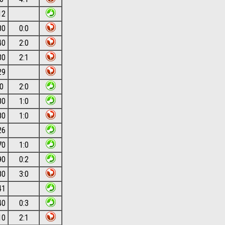
12
80
0:0
40
2:0
30
2:1
29
,0
2:0
80
1:0
80
1:0
26
70
1:0
90
0:2
80
3:0
41
40
0:3
10
2:1