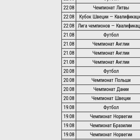
22.08
Чемпионат Литвы
22.08
Кубок Швеции — Квалификац
22.08
Лига чемпионов — Квалификац
21.08
Футбол
21.08
Чемпионат Англии
21.08
Чемпионат Англии
21.08
Чемпионат Англии
20.08
Футбол
20.08
Чемпионат Польши
20.08
Чемпионат Дании
20.08
Чемпионат Швеции
19.08
Футбол
19.08
Чемпионат Норвегии
19.08
Чемпионат Бразилии
19.08
Чемпионат Норвегии