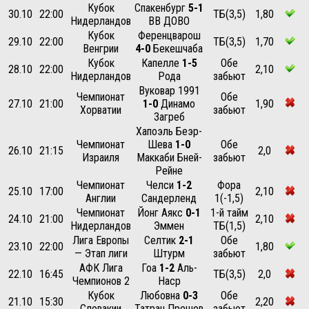
Кубок
Спакенбург
5-1
30.10
22:00
ТБ(3,5)
1,80
Нидерландов
ВВ ДОВО
Кубок
Ференцварош
29.10
22:00
ТБ(3,5)
1,70
Венгрии
4-0
Бекешчаба
Кубок
Капелле
1-5
Обе
28.10
22:00
2,10
Нидерландов
Рода
забьют
Вуковар 1991
Чемпионат
Обе
27.10
21:00
1-0
Динамо
1,90
Хорватии
забьют
Загреб
Хапоэль Беэр-
Чемпионат
Шева
1-0
Обе
26.10
21:15
2,0
Израиля
Маккаби Бней-
забьют
Рейне
Чемпионат
Челси
1-2
Фора
25.10
17:00
2,10
Англии
Сандерленд
1(-1,5)
Чемпионат
Йонг Аякс
0-1
1-й тайм
24.10
21:00
2,10
Нидерландов
Эммен
ТБ(1,5)
Лига Европы
Селтик
2-1
Обе
23.10
22:00
1,80
— Этап лиги
Штурм
забьют
АФК Лига
Гоа
1-2
Аль-
22.10
16:45
ТБ(3,5)
2,0
Чемпионов 2
Наср
Кубок
Любовна
0-3
Обе
21.10
15:30
2,20
Словакии
Татран Прешов
забьют