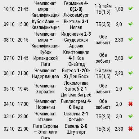
Чемпионат
Германия
4-
1-й тайм
10.10
21:45
мира —
0(2-0)
1,80
ТБ(1,5)
Квалификация
Люксембург
Кубок Азии —
Вьетнам
3-1
09.10
15:30
ТБ(3,5)
2,0
Квалификация
Непал
Чемпионат
Индонезия
2-3
Обе
08.10
20:15
мира —
Саудовская
2,30
забьют
Квалификация
Аравия
Кубок
Клифтонвилл
Обе
07.10
21:45
Ирландской
4-1
Коа
2,80
забьют
Лиги
Юнайтед
Чемпионат
Витесс
1-2(0-
1-й тайм
06.10
21:00
2,20
Нидерландов
2)
Ден Босх
ТБ(1,5)
Локомотива
Чемпионат
Обе
05.10
19:45
Загреб
2-1
2,0
Хорватии
забьют
Динамо Загреб
Чемпионат
Лиллестрём
4-
Обе
04.10
17:00
2,0
Норвегии
0
Хедд
забьют
Чемпионат
Осасуна
2-1
03.10
22:00
ТБ(2,5)
3,0
Италии
Хетафе
Лига Европы
Базель
2-0
02.10
22:00
ТБ(3,5)
2,30
— Этап лиги
Штутгарт
Лига