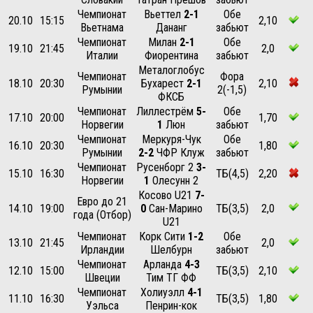
Чемпионат
Вьеттел
2-1
Обе
20.10
15:15
2,10
Вьетнама
Дананг
забьют
Чемпионат
Милан
2-1
Обе
19.10
21:45
2,0
Италии
Фиорентина
забьют
Металоглобус
Чемпионат
Фора
18.10
20:30
Бухарест
2-1
2,10
Румынии
2(-1,5)
ФКСБ
Чемпионат
Лиллестрём
5-
Обе
17.10
20:00
1,70
Норвегии
1
Люн
забьют
Чемпионат
Меркуря-Чук
Обе
16.10
20:30
1,80
Румынии
2-2
ЧФР Клуж
забьют
Чемпионат
Русенборг 2
3-
15.10
16:30
ТБ(4,5)
2,20
Норвегии
1
Олесунн 2
Косово U21
7-
Евро до 21
14.10
19:00
0
Сан-Марино
ТБ(3,5)
2,0
года (Отбор)
U21
Чемпионат
Корк Сити
1-2
Обе
13.10
21:45
2,0
Ирландии
Шелбурн
забьют
Чемпионат
Арланда
4-3
12.10
15:00
ТБ(3,5)
2,10
Швеции
Тим ТГ ФФ
Чемпионат
Холиуэлл
4-1
11.10
16:30
ТБ(3,5)
1,80
Уэльса
Пенрин-кок