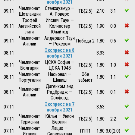
ноября 2021
Чемпионат
Стенхаузмур —
09.11
ТБ(2,5)
2,10
3:1
Шотландии
А. Роверс
Трофей
Ипсвич Таун —
09.11
Английской
Колчестер
ТБ(2,5)
1,90
0:0
лиги
Юнайтед
Чемпионат
Алдершот Таун
09.11
Победа 2
1,80
0:5
Англии
— Рексхем
Экспресс на 8
08.11
3,33
ноября 2021
Чемпионат
ЦСКА София —
08.11
ТБ(2,5)
1,80
1:0
Болгарии
ЦСКА 1948
Чемпионат
Насьонал —
Обе
08.11
1,80
1:1
Португалии
Шавиш
забьют
Дагенхэм энд
Чемпионат
08.11
Редбридж —
ТБ(2,5)
1,80
0:1
Англии
Солфорд
Экспресс на 7
07.11
3,53
ноября 2021
Чемпионат
Кёльн — Унион
07.11
ТБ(2,5)
1,80
2:2
Германии
Берлин
Чемпионат
Лацио —
07.11
П1П1
1,80
3:0(2:0)
Италии
Салернитана