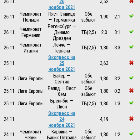
26.11
26
3,52
ноября 2021
Чемпионат
Пяст Гливице
Обе
26.11
1,90
2:1
Польши
— Термалика
забьют
Регенсбург —
Чемпионат
26.11
Динамо
ТБ(2,5)
2,0
3:1
Германии
Дрезден
Чемпионат
Лечче —
26.11
ТБ(2,5)
1,80
3:3
Италии
Тернана
Экспресс на
25.11
25
3,63
ноября 2021
Байер —
Обе
25.11
Лига Европы
1,80
3:2
Селтик
забьют
Рапид — Вест
Обе
25.11
Лига Европы
1,80
0:2
Хэм
забьют
Брённбю —
25.11
Лига Европы
ТБ(2,5)
1,80
1:3
Лион
Экспресс на
24.11
24
4,19
ноября 2021
Чемпионат
Карвина —
Обе
24.11
1,80
1:2
Чехии
Баник Острава
забьют