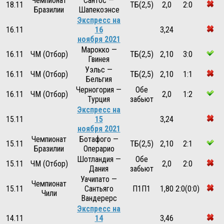
Чемпионат
Сантос —
18.11
ТБ(2,5)
2,0
2:0
Бразилии
Шапекоэнсе
Экспресс на
16.11
16
3,24
ноября 2021
Марокко —
16.11
ЧМ (Отбор)
ТБ(2,5)
2,10
3:0
Гвинея
Уэльс —
16.11
ЧМ (Отбор)
ТБ(2,5)
2,10
1:1
Бельгия
Черногория —
Обе
16.11
ЧМ (Отбор)
2,0
1:2
Турция
забьют
Экспресс на
15.11
15
3,24
ноября 2021
Чемпионат
Ботафого —
15.11
ТБ(2,5)
2,10
2:1
Бразилии
Операрио
Шотландия —
Обе
15.11
ЧМ (Отбор)
2,0
2:0
Дания
забьют
Уачипато —
Чемпионат
15.11
Сантьяго
П1П1
1,80
2:0(0:0)
Чили
Вандерерс
Экспресс на
14.11
14
3,46