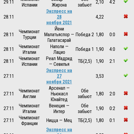
29.11
2,10
4:2
Испании
Жирона
забьют
Экспресс на
28.11
28
4,22
ноября 2021
Йени
Чемпионат
28.11
Малатьяспор —
Победа 2
1,80
0:0
Турции
Галатасарай
Чемпионат
Наполи —
28.11
Победа 1
1,90
4:0
Италии
Лацио
Чемпионат
Реал Мадрид
28.11
ТБ(2,5)
1,90
2:1
Испании
— Севилья
Экспресс на
27.11
27
3,53
ноября 2021
Арсенал —
Чемпионат
Обе
27.11
Ньюкасл
1,80
2:0
Англии
забьют
Юнайтед
Чемпионат
Венеция —
Обе
27.11
1,90
0:2
Италии
Интер
забьют
Чемпионат
27.11
Ницца — Мец
ТБ(2,5)
1,80
0:1
Франции
Экспресс на