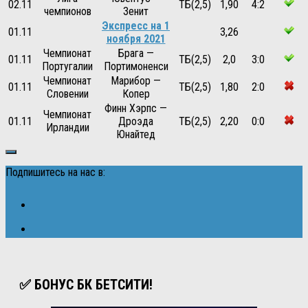
02.11
ТБ(2,5)
1,90
4:2
чемпионов
Зенит
Экспресс на 1
01.11
3,26
ноября 2021
Чемпионат
Брага —
01.11
ТБ(2,5)
2,0
3:0
Португалии
Портимоненси
Чемпионат
Марибор —
01.11
ТБ(2,5)
1,80
2:0
Словении
Копер
Финн Хэрпс —
Чемпионат
01.11
Дроэда
ТБ(2,5)
2,20
0:0
Ирландии
Юнайтед
Подпишитесь на нас в:
✅ БОНУС БК БЕТСИТИ!