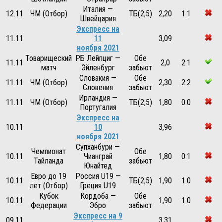
Италия —
12.11
ЧМ (Отбор)
ТБ(2,5)
2,20
1:1
Швейцария
Экспресс на
11.11
11
3,09
ноября 2021
Товарищеский
РБ Лейпциг —
Обе
11.11
2,0
2:1
матч
Эйленбург
забьют
Словакия —
Обе
11.11
ЧМ (Отбор)
2,30
2:2
Словения
забьют
Ирландия —
11.11
ЧМ (Отбор)
ТБ(2,5)
1,80
0:0
Португалия
Экспресс на
10.11
10
3,96
ноября 2021
Супханбури —
Чемпионат
Обе
10.11
Чианграй
1,80
0:1
Тайланда
забьют
Юнайтед
Евро до 19
Россия U19 —
10.11
ТБ(2,5)
1,90
1:0
лет (Отбор)
Греция U19
Кубок
Кордоба —
Обе
10.11
1,90
1:0
Федерации
Эбро
забьют
Экспресс на 9
09.11
3,31