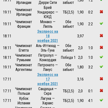
19.11
1,80
1:2
Ирландии
Дерри Сити
забьют
Брей
Чемпионат
19.11
Уондерерс —
ТБ(2,5)
1,90
0:2
Ирландии
ЮКД
Чемпионат
Монако —
Обе
19.11
1,90
2:2
Франции
Лилль
забьют
Экспресс на
18.11
18
3,97
ноября 2021
Чемпионат
Аль-Иттихад —
Обе
18.11
2,0
1:0
Египта
Эль-Гуна
забьют
Чемпионат
Петролул —
18.11
Победа 1
2,0
1:0
Румынии
Конкордия
Чемпионат
Патронато —
Обе
19.11
1,80
3:2
Аргентины
Ланус
забьют
Экспресс на
17.11
17
3,16
ноября 2021
Чемпионат
Сандецья —
17.11
ТБ(2,5)
2,0
0:1
Польши
Скра
Кубок
Лагуна —
17.11
ТБ(2,5)
1,90
4:1
Испании
Хараис