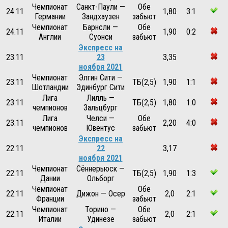
Чемпионат
Санкт-Паули —
Обе
24.11
1,80
3:1
Германии
Зандхаузен
забьют
Чемпионат
Барнсли —
Обе
24.11
1,90
0:2
Англии
Суонси
забьют
Экспресс на
23.11
23
3,35
ноября 2021
Чемпионат
Элгин Сити —
23.11
ТБ(2,5)
1,90
1:1
Шотландии
Эдинбург Сити
Лига
Лилль —
23.11
ТБ(2,5)
1,80
1:0
чемпионов
Зальцбург
Лига
Челси —
Обе
23.11
2,20
4:0
чемпионов
Ювентус
забьют
Экспресс на
22.11
22
3,17
ноября 2021
Чемпионат
Сённерьюск —
22.11
ТБ(2,5)
1,90
1:3
Дании
Ольборг
Чемпионат
Обе
22.11
Дижон — Осер
2,0
2:1
Франции
забьют
Чемпионат
Торино —
Обе
22.11
2,0
2:1
Италии
Удинезе
забьют