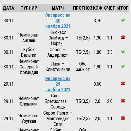
ДАТА
ТУРНИР
МАТЧ
ПРОГНОЗ
КЭФ
СЧЕТ
ИТОГ
Экспресс на
30.11
30
3,76
ноября 2021
Ньюкасл
Чемпионат
30.11
Юнайтед —
ТБ(2,5)
1,90
1:1
Англии
Норвич
Кубок
Серен —
30.11
ТБ(2,5)
1,80
3:3
Бельгии
Андерлехт
Чемпионат
Ларн —
Обе
30.11
Северной
1,80
1:1
Клифтонвилл
забьют
Ирландии
Экспресс на
29.11
29
3,60
ноября 2021
Слован
Чемпионат
29.11
Братислава —
ТБ(3,5)
2,0
2:0
Словакии
Середь
Серро-Ларго —
Чемпионат
29.11
Монтевидео
ТБ(2,5)
2,0
1:1
Уругвая
Сити
Чемпионат
Эйбар —
Обе