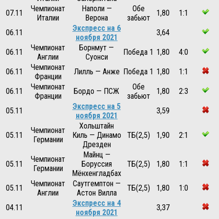
Чемпионат
Наполи —
Обе
07.11
1,80
1:1
Италии
Верона
забьют
Экспресс на 6
06.11
3,64
ноября 2021
Чемпионат
Борнмут —
06.11
Победа 1
1,80
4:0
Англии
Суонси
Чемпионат
06.11
Лилль — Анже
Победа 1
1,80
1:1
Франции
Чемпионат
Обе
06.11
Бордо — ПСЖ
1,80
2:3
Франции
забьют
Экспресс на 5
05.11
3,59
ноября 2021
Хольштайн
Чемпионат
05.11
Киль — Динамо
ТБ(2,5)
1,90
2:1
Германии
Дрезден
Майнц —
Чемпионат
05.11
Боруссия
ТБ(2,5)
1,80
1:1
Германии
Мёнхенгладбах
Чемпионат
Саутгемптон —
05.11
ТБ(2,5)
1,80
1:0
Англии
Астон Вилла
Экспресс на 4
04.11
3,37
ноября 2021