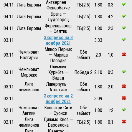
Антверпен —
04.11
Лига Европы
ТБ(2,5)
1,80
0:3
Фенербахче
Брага —
04.11
Лига Европы
ТБ(2,5)
1,80
4:2
Лудогорец
Ференцварош
04.11
Лига Европы
ТБ(2,5)
1,80
2:3
— Селтик
Экспресс на 3
03.11
3,33
ноября 2021
Минор Перник
Чемпионат
Обе
03.11
— Марица
2,0
1:0
Болгарии
забьют
Пловдив
Олимпик
Чемпионат
03.11
Хурибга —
Победа 2
2,10
0:3
Марокко
Видад
Лига
Ливерпуль —
Обе
03.11
1,80
2:0
чемпионов
Атлетико
забьют
Экспресс на 2
02.11
3,09
ноября 2021
Чемпионат
Ковентри Сити
Обе
02.11
1,80
1:2
Англии
— Суонси
забьют
Лига
Динамо Киев —
02.11
ТБ(2,5)
1,80
0:1
чемпионов
Барселона
Лига
Ювентус —