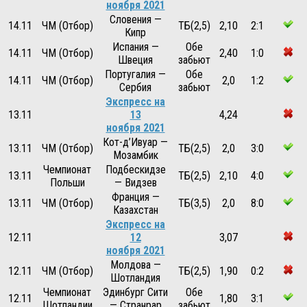
ноября 2021
Словения —
14.11
ЧМ (Отбор)
ТБ(2,5)
2,10
2:1
Кипр
Испания —
Обе
14.11
ЧМ (Отбор)
2,40
1:0
Швеция
забьют
Португалия —
Обе
14.11
ЧМ (Отбор)
2,0
1:2
Сербия
забьют
Экспресс на
13.11
13
4,24
ноября 2021
Кот-д’Ивуар —
13.11
ЧМ (Отбор)
ТБ(2,5)
2,0
3:0
Мозамбик
Чемпионат
Подбескидзе
13.11
ТБ(2,5)
2,10
4:0
Польши
— Видзев
Франция —
13.11
ЧМ (Отбор)
ТБ(3,5)
2,0
8:0
Казахстан
Экспресс на
12.11
12
3,07
ноября 2021
Молдова —
12.11
ЧМ (Отбор)
ТБ(2,5)
1,90
0:2
Шотландия
Чемпионат
Эдинбург Сити
Обе
12.11
1,80
3:1
Шотландии
— Странрар
забьют