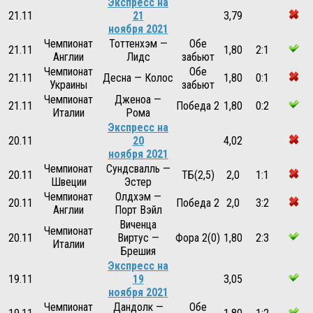
Экспресс на
21.11
21
3,79
ноября 2021
Чемпионат
Тоттенхэм —
Обе
21.11
1,80
2:1
Англии
Лидс
забьют
Чемпионат
Обе
21.11
Десна — Колос
1,80
0:1
Украины
забьют
Чемпионат
Дженоа —
21.11
Победа 2
1,80
0:2
Италии
Рома
Экспресс на
20.11
20
4,02
ноября 2021
Чемпионат
Сундсвалль —
20.11
ТБ(2,5)
2,0
1:1
Швеции
Эстер
Чемпионат
Олдхэм —
20.11
Победа 2
2,0
3:2
Англии
Порт Вэйл
Виченца
Чемпионат
20.11
Виртус —
Фора 2(0)
1,80
2:3
Италии
Брешия
Экспресс на
19.11
19
3,05
ноября 2021
Чемпионат
Дандолк —
Обе