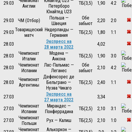
Чемпионат
Юнайтед U23 —
29.03
ТБ(3,5)
1,90
4:2
Англии
Петерборо
Юнайтед U23
Польша —
Обе
29.03
ЧМ (Отбор)
2,20
2:0
Швеция
забьют
Товарищеский
Нидерланды —
29.03
ТБ(2,5)
1,80
1:1
матч
Германия
Экспресс на
28.03
4,02
28 марта 2022
Чемпионат
Модена —
28.03
ТБ(2,5)
1,90
3:0
Италии
Анкона
Чемпионат
Лас-Пальмас —
Обе
28.03
2,10
4:2
Испании
Леганес
забьют
Дефенсорес де
Чемпионат
28.03
Бельграно —
ТБ(2,5)
2,40
1:1
Аргентины
Нуэва Чикаго
Экспресс на
27.03
3,34
27 марта 2022
Чемпионат
Мирандес —
27.03
ТБ(2,5)
2,10
3:1
Испании
Понферрадина
Чемпионат
27.03
Рух — Калиш
ТБ(2,5)
2,10
1:0
Польши
Чемпионат
Алькоркон —