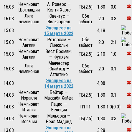
Чемпионат
А. Роверс —
16.03
ТБ(2,5)
1,80
0:0
Шотландии
Келти Хартс
Лига
Ювентус —
Обе
16.03
2,0
0:3
чемпионов
Вильярреал
забьют
Экспресс на
15.03
4,18
15 марта 2022
Чемпионат
Ротерхэм —
Обе
15.03
2,0
2:1
Англии
Линкольн
забьют
Чемпионат
Вест Бромвич
15.03
ТБ(2,5)
2,10
1:0
Англии
— Фулхэм
Манчестер
Лига
Обе
15.03
Юнайтед —
2,0
0:1
чемпионов
забьют
Атлетико
Экспресс на
14.03
4,88
14 марта 2022
Чемпионат
Бейтар —
14.03
ТБ(2,5)
1,80
0:1
Израиля
Маккаби Хайфа
Чемпионат
Лацио —
14.03
П1П1
1,80
1:0(0:0)
Италии
Венеция
Чемпионат
Мальорка —
14.03
ТБ(2,5)
1,80
0:3
Испании
Реал Мадрид
Экспресс на
13.03
3,28