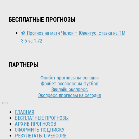
БЕСПЛАТНЫЕ ПРОГНОЗЫ
⚽ Прогноз на матч Челси – Ювентус: ставка на ТМ
3.5 за 1.72
ПАРТНЕРЫ
Фонбет прогнозы на сегодня
Фонбет экспресс на футбол
Винлайн экспресс
Экспресс прогнозы на сегодня
ГЛАВНАЯ
БЕСПЛАТНЫЕ ПРОГНОЗЫ
АРХИВ ПРОГНОЗОВ
ОФОРМИТЬ ПОДПИСКУ
РЕЗУЛЬТАТЫ LIVESCORE