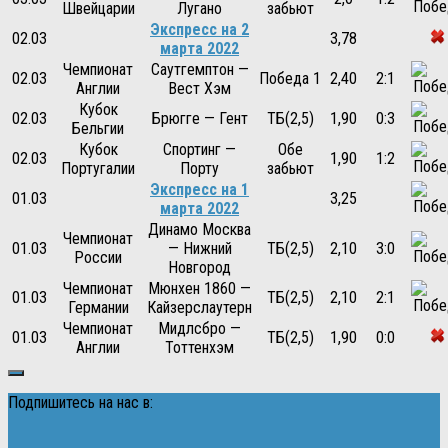
Швейцарии
Лугано
забьют
Экспресс на 2
02.03
3,78
марта 2022
Чемпионат
Саутгемптон —
02.03
Победа 1
2,40
2:1
Англии
Вест Хэм
Кубок
02.03
Брюгге — Гент
ТБ(2,5)
1,90
0:3
Бельгии
Кубок
Спортинг —
Обе
02.03
1,90
1:2
Португалии
Порту
забьют
Экспресс на 1
01.03
3,25
марта 2022
Динамо Москва
Чемпионат
01.03
— Нижний
ТБ(2,5)
2,10
3:0
России
Новгород
Чемпионат
Мюнхен 1860 —
01.03
ТБ(2,5)
2,10
2:1
Германии
Кайзерслаутерн
Чемпионат
Мидлсбро —
01.03
ТБ(2,5)
1,90
0:0
Англии
Тоттенхэм
Подпишитесь на нас в: