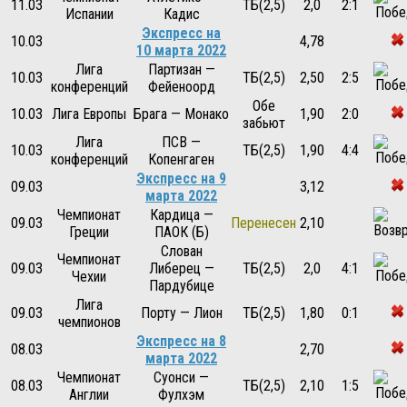
11.03
ТБ(2,5)
2,0
2:1
Испании
Кадис
Экспресс на
10.03
4,78
10 марта 2022
Лига
Партизан —
10.03
ТБ(2,5)
2,50
2:5
конференций
Фейеноорд
Обе
10.03
Лига Европы
Брага — Монако
1,90
2:0
забьют
Лига
ПСВ —
10.03
ТБ(2,5)
1,90
4:4
конференций
Копенгаген
Экспресс на 9
09.03
3,12
марта 2022
Чемпионат
Кардица —
09.03
Перенесен
2,10
Греции
ПАОК (Б)
Слован
Чемпионат
09.03
Либерец —
ТБ(2,5)
2,0
4:1
Чехии
Пардубице
Лига
09.03
Порту — Лион
ТБ(2,5)
1,80
0:1
чемпионов
Экспресс на 8
08.03
2,70
марта 2022
Чемпионат
Суонси —
08.03
ТБ(2,5)
2,10
1:5
Англии
Фулхэм