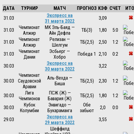
ДАТА
ТУРНИР
МАТЧ
ПРОГНОЗ
КЭФ
СЧЕТ
ИТО
Экспресс на
31.03
3,09
31 марта 2022
Чемпионат
МК Эль-Баяд —
31.03
ТБ(3)
1,80
5:0
Алжир
Айн Дефла
Чемпионат
Релизан —
31.03
ТБ(2,5)
2,50
1:2
Алжир
Шелгум
Чемпионат
Эсбьерг —
31.03
Победа 1
2,10
0:2
Дании
Хобро
Экспресс на
30.03
3,22
30 марта 2022
Чемпионат
Аль-Вехда —
30.03
Саудовской
ТБ(2,5)
2,30
1:2
Биша
Аравии
Лига
ПСЖ (Ж) —
30.03
ТБ(2,5)
1,80
1:2
Чемпионов
Бавария (Ж)
Кубок
Энвигадо —
Обе
30.03
2,0
0:0
Колумбии
Букараманга
забьют
Экспресс на
29.03
3,55
29 марта 2022
Шеффилд