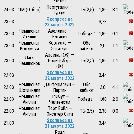
Чехия
Португалия —
24.03
ЧМ (Отбор)
ТБ(2,5)
1,80
3:1
Турция
Экспресс на
23.03
3,78
23 марта 2022
Чемпионат
Авеллино —
23.03
Победа 1
1,80
0:1
Италии
Катания
Чемпионат
Кортулуа —
Обе
23.03
2,0
1:1
Колумбии
Энвигадо
забьют
Арсенал (Ж) —
Лига
23.03
Вольфсбург
ТБ(2,5)
1,80
1:1
Чемпионов
(Ж)
Экспресс на
22.03
3,44
22 марта 2022
Чемпионат
Данфермлайн —
Обе
22.03
2,0
4:1
Шотландии
Партик
забьют
Чемпионат
Плимут —
22.03
Победа 1
1,80
2:0
Англии
Челтенхэм
Чемпионат
Порт Вэйл —
22.03
ТБ(2,5)
2,30
0:0
Англии
Эксетер Сити
Экспресс на
21.03
3,44
21 марта 2022
Реал