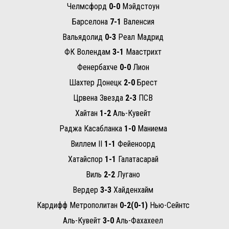
Челмсфорд
0-0
Мэйдстоун
Барселона
7-1
Валенсия
Вальядолид
0-3
Реал Мадрид
ФК Волендам
3-1
Маастрихт
Фенербахче
0-0
Лион
Шахтер Донецк
2-0
Брест
Црвена Звезда
2-3
ПСВ
Хайтан
1-2
Аль-Кувейт
Раджа Касабланка
1-0
Маниема
Виллем II
1-1
Фейеноорд
Хатайспор
1-1
Галатасарай
Виль
2-2
Лугано
Вердер
3-3
Хайденхайм
Кардифф Метрополитан
0-2(0-1)
Нью-Сейнтс
Аль-Кувейт
3-0
Аль-Фахахеел