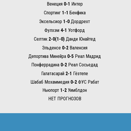
Венеция
0-1
Интер
Спортинг
1-1
Бенфика
Эксельсиор
1-0
Дордрехт
Фулхэм
4-1
Уотфорд
Селтик
2-0(1-0)
Данди Юнайтед
Эльденсе
0-2
Валенсия
Депортива Минейра
0-5
Реал Мадрид
Понферрадина
0-2
Реал Сосьедад
Галатасарай
2-1
Гёзтепе
Шабаб Мохаммедия
0-2
ФУС Рабат
Ньюпорт
1-2
Уимблдон
НЕТ ПРОГНОЗОВ