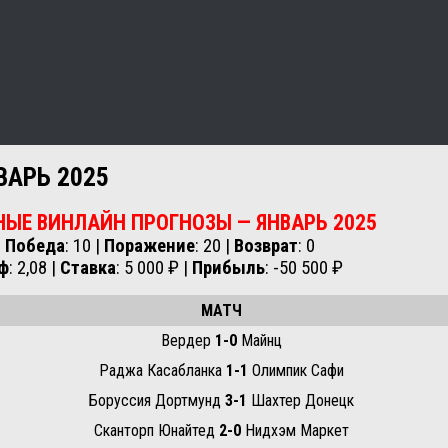
АРЬ 2025
НЫЕ ВИНЛАЙН ПРОГНОЗЫ —
ЯНВАРЬ
2025
Победа
: 10 |
Поражение
: 20 |
Возврат
: 0
ф
: 2,08 |
Ставка
: 5 000 ₽ |
Прибыль
: -50 500 ₽
МАТЧ
Вердер
1-0
Майнц
Раджа Касабланка
1-1
Олимпик Сафи
Боруссия Дортмунд
3-1
Шахтер Донецк
Сканторп Юнайтед
2-0
Нидхэм Маркет