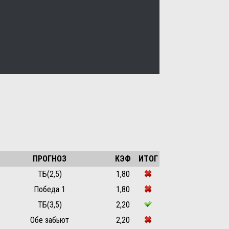
ПРОГНОЗ
КЭФ
ИТОГ
ТБ(2,5)
1,80
Победа 1
1,80
ТБ(3,5)
2,20
Обе забьют
2,20