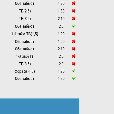
Обе забьют
1,90
ТБ(2,5)
1,80
ТБ(3,5)
2,10
Обе забьют
2,0
1-й тайм ТБ(1,5)
1,90
Обе забьют
1,90
Обе забьют
2,10
1-я забьет
2,0
ТБ(3,5)
2,0
Фора 2(-1,5)
1,90
Обе забьют
1,80