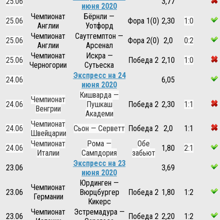
25.06
3,77
июня 2020
Чемпионат
Бёрнли —
25.06
Фора 1(0)
2,30
1:0
Англии
Уотфорд
Чемпионат
Саутгемптон —
25.06
Фора 2(0)
2,0
0:2
Англии
Арсенал
Чемпионат
Искра —
25.06
Победа 2
2,10
1:0
Черногории
Сутьеска
Экспресс на 24
24.06
6,05
июня 2020
Кишварда —
Чемпионат
24.06
Пушкаш
Победа 2
2,30
1:1
Венгрии
Академи
Чемпионат
24.06
Сьон — Серветт
Победа 2
2,0
1:1
Швейцарии
Чемпионат
Рома —
Обе
24.06
1,80
2:1
Италии
Сампдория
забьют
Экспресс на 23
23.06
3,69
июня 2020
Юрдинген —
Чемпионат
23.06
Вюрцбургер
Победа 2
1,80
1:2
Германии
Кикерс
Чемпионат
Эстремадура —
23.06
Победа 2
2,20
1:2