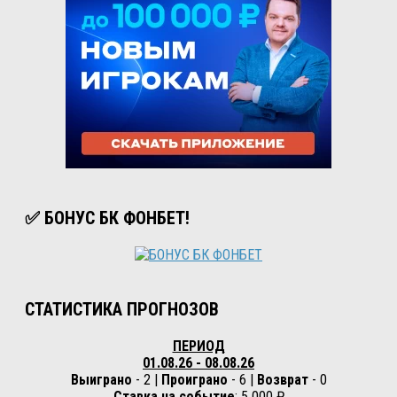
✅ БОНУС БК ФОНБЕТ!
СТАТИСТИКА ПРОГНОЗОВ
ПЕРИОД
01.08.26 - 08.08.26
Выиграно
- 2 |
Проиграно
- 6 |
Возврат
- 0
Ставка на событие
: 5 000 ₽