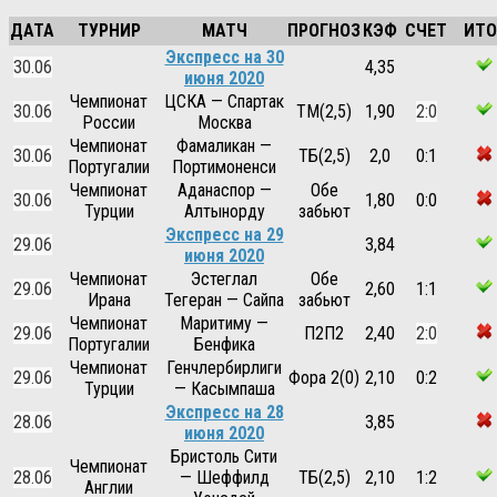
ДАТА
ТУРНИР
МАТЧ
ПРОГНОЗ
КЭФ
СЧЕТ
ИТО
Экспресс на 30
30.06
4,35
июня 2020
Чемпионат
ЦСКА — Спартак
30.06
ТМ(2,5)
1,90
2:0
России
Москва
Чемпионат
Фамаликан —
30.06
ТБ(2,5)
2,0
0:1
Португалии
Портимоненси
Чемпионат
Аданаспор —
Обе
30.06
1,80
0:0
Турции
Алтынорду
забьют
Экспресс на 29
29.06
3,84
июня 2020
Чемпионат
Эстеглал
Обе
29.06
2,60
1:1
Ирана
Тегеран — Сайпа
забьют
Чемпионат
Маритиму —
29.06
П2П2
2,40
2:0
Португалии
Бенфика
Чемпионат
Генчлербирлиги
29.06
Фора 2(0)
2,10
0:2
Турции
— Касымпаша
Экспресс на 28
28.06
3,85
июня 2020
Бристоль Сити
Чемпионат
28.06
— Шеффилд
ТБ(2,5)
2,10
1:2
Англии