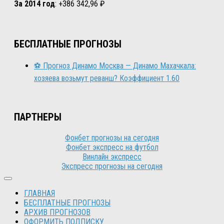
За 2014 год
: +386 342,96 ₽
БЕСПЛАТНЫЕ ПРОГНОЗЫ
⚽ Прогноз Динамо Москва — Динамо Махачкала:
хозяева возьмут реванш? Коэффициент 1.60
ПАРТНЕРЫ
Фонбет прогнозы на сегодня
Фонбет экспресс на футбол
Винлайн экспресс
Экспресс прогнозы на сегодня
ГЛАВНАЯ
БЕСПЛАТНЫЕ ПРОГНОЗЫ
АРХИВ ПРОГНОЗОВ
ОФОРМИТЬ ПОДПИСКУ