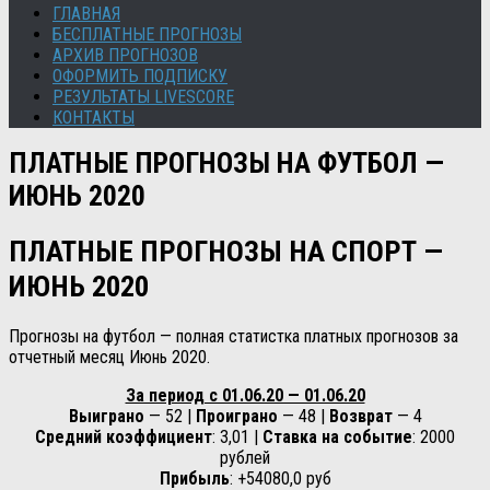
ГЛАВНАЯ
БЕСПЛАТНЫЕ ПРОГНОЗЫ
АРХИВ ПРОГНОЗОВ
ОФОРМИТЬ ПОДПИСКУ
РЕЗУЛЬТАТЫ LIVESCORE
КОНТАКТЫ
ПЛАТНЫЕ ПРОГНОЗЫ НА ФУТБОЛ —
ИЮНЬ 2020
ПЛАТНЫЕ ПРОГНОЗЫ НА СПОРТ —
ИЮНЬ
2020
Прогнозы на футбол — полная статистка платных прогнозов за
отчетный месяц Июнь 2020.
За период с 01.06.20 — 01.06.20
Выиграно
— 52 |
Проиграно
— 48 |
Возврат
— 4
Средний коэффициент
:
3,01 |
Ставка на событие
: 2000
рублей
Прибыль
: +54080
,0
руб