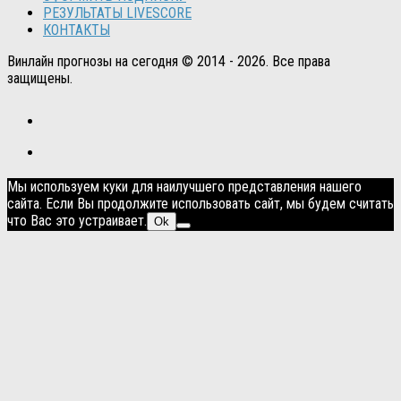
РЕЗУЛЬТАТЫ LIVESCORE
КОНТАКТЫ
Винлайн прогнозы на сегодня © 2014 - 2026. Все права
защищены.
Мы используем куки для наилучшего представления нашего
сайта. Если Вы продолжите использовать сайт, мы будем считать
что Вас это устраивает.
Ok