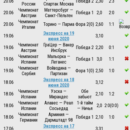
20.06
Победа 2
2,30
2:3
России
Спартак Москва
Чемпионат
Маттерсбург —
20.06
Победа 1
2,0
2:0
Австрии
Санкт-Пёльтен
Чемпионат
20.06
Торино — Парма
Фора 2(0)
2,60
1:1
Италии
Экспресс на 19
19.06
3,10
июня 2020
Чемпионат
ГраЦер — Вакер
19.06
Победа 2
2,20
0:1
Австрии
Инсбрук
Чемпионат
Мальорка —
19.06
Победа 1
3,0
1:1
Испании
Леганес
Чемпионат
Войводина —
19.06
Фора 1(0)
2,50
1:0
Сербия
Партизан
Экспресс на 18
18.06
3,12
июня 2020
Чемпионат
Уэска —
Обе
18.06
2,10
1:2
Испании
Мирандес
забьют
Чемпионат
Алавес — Реал
1-й тайм
18.06
2,0
2:0(0:0)
Испании
Сосьедад
— Ничья
Чемпионат
Арминия —
18.06
Победа 1
2,10
1:0
Германии
Дармштадт 98
Экспресс на 17
17.06
3,31