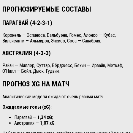
ПРОГНОЗИРУЕМЫЕ СОСТАВЫ
ПАРАГВАЙ (4-2-3-1)
Коронель — Эспиноса, Бальбуэна, Гомес, Алонсо — Кубас,
Вильясанти — Альмирон, Энсисо, Соса — Санабрия.
АВСТРАЛИЯ (4-3-3)
Райан — Миллер, Суттар, Бёрджесс, Бехич — Ирвайн, Меткаф,
О’Нилл — Бойл, Дьюк, Гудвин.
ПРОГНОЗ XG НА МАТЧ
Аналитические модели ожидают очень равный матч.
Ожидаемые голы (xG):
Парагвай —
1,34 xG
;
Австралия —
1,07 xG
.