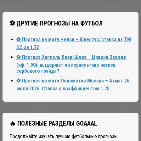
⚽ ДРУГИЕ ПРОГНОЗЫ НА ФУТБОЛ
⚽ Прогноз на матч Челси – Ювентус: ставка на ТМ
3.5 за 1.72
⚽ Прогноз Хапоэль Беэр-Шева – Црвена Звезда
(кф. 1.90): выдержат ли израильтяне натиск
сербского гранда?
⚽ Прогноз на матч Локомотив Москва – Ахмат 26
июля 2026. Ставка с коэффициентом 1.78
🔥 ПОЛЕЗНЫЕ РАЗДЕЛЫ GOAAAL
Продолжайте изучать лучшие футбольные прогнозы.