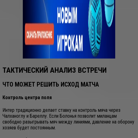
ТАКТИЧЕСКИЙ АНАЛИЗ ВСТРЕЧИ
ЧТО МОЖЕТ РЕШИТЬ ИСХОД МАТЧА
Контроль центра поля
Интер традиционно делает ставку на контроль мяча через
Чалханоглу и Бареллу. Если Болонья позволит миланцам
свободно разыгрывать мяч между линиями, давление на оборону
хозяев будет постоянным.