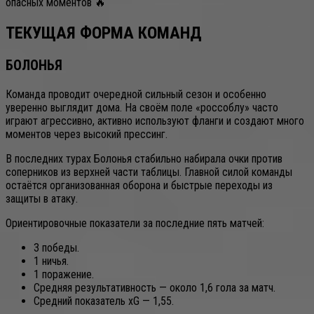
опасных моментов 🔥
ТЕКУЩАЯ ФОРМА КОМАНД
БОЛОНЬЯ
Команда проводит очередной сильный сезон и особенно
уверенно выглядит дома. На своём поле «россоблу» часто
играют агрессивно, активно используют фланги и создают много
моментов через высокий прессинг.
В последних турах Болонья стабильно набирала очки против
соперников из верхней части таблицы. Главной силой команды
остаётся организованная оборона и быстрые переходы из
защиты в атаку.
Ориентировочные показатели за последние пять матчей:
3 победы.
1 ничья.
1 поражение.
Средняя результативность — около 1,6 гола за матч.
Средний показатель xG — 1,55.