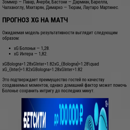
Зоммер — Павар, Ачерби, Бастони — Дармиан, Барелла,
Чалханоглу, Мхитарян, Димарко — Тюрам, Лаутаро Мартинес.
ПРОГНОЗ XG НА МАТЧ
Ожидаемая модель результативности выглядит следующим
образом:
xG Болоньи — 1,28.
xG Интера — 1,82.
xGBologna=1.28xGInter=1.82xG_{Bologna}=1.28\quad
xG_{Inter}=1.82
x
G
B
o
l
o
g
na
=
1.28
x
G
I
n
t
er
=
1.82
Это подтверждает преимущество гостей по качеству
создаваемых моментов, однако домашний фактор может помочь
Болонье сохранить интригу до последних минут.