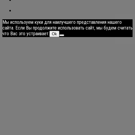
Мы используем куки для наилучшего представления нашего
сайта. Если Вы продолжите использовать сайт, мы будем считать
что Вас это устраивает.
Ok