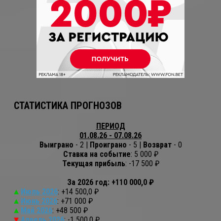
СТАТИСТИКА ПРОГНОЗОВ
ПЕРИОД
01.08.26 - 07.08.26
Выиграно
- 2 |
Проиграно
- 5 |
Возврат
- 0
Ставка на событие
: 5 000 ₽
Текущая прибыль
: -17 500 ₽
За 2026 год: +110 000,0 ₽
Июль 2026
: +14 500,0 ₽
Июнь 2026
: +71 000 ₽
Май 2026
: +48 500 ₽
Апрель 2026
: -1 500,0 ₽