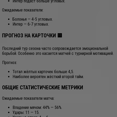
Интер подаст больше угловых.
Ожидаемые показатели:
Болонья — 4-5 угловых.
Интер — 6-7 угловых.
ПРОГНОЗ НА КАРТОЧКИ 🟨
Последний тур сезона часто сопровождается эмоциональной
борьбой. Особенно это касается матчей с турнирной мотивацией.
Прогноз:
Тотал жёлтых карточек больше 4,5.
Наиболее вероятен жёсткий второй тайм.
ОБЩИЕ СТАТИСТИЧЕСКИЕ МЕТРИКИ
Ожидаемые показатели матча:
Владение мячом: 44% — 56%.
Удары: 11 — 15.