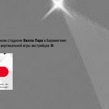
рном стадионе
Вилла Парк
в Бирмингеме.
 вертикальной игры австрийцев ⚽.