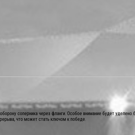
я оборону соперника через фланги. Особое внимание будет уделено
ерерыва, что может стать ключом к победе.