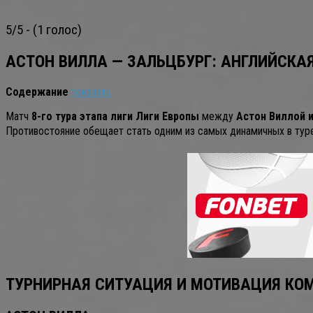
5/5 - (1 голос)
АСТОН ВИЛЛА — ЗАЛЬЦБУРГ: АНГЛИЙСКА
Содержание
показать
Матч
8-го тура этапа лиги Лиги Европы
между
Астон Виллой 
Противостояние обещает стать одним из самых динамичных в туре:
ТУРНИРНАЯ СИТУАЦИЯ И МОТИВАЦИЯ КО