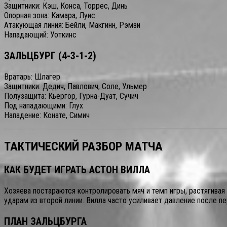
Защитники: Кэш, Конса, Торрес, Динь
Опорная зона: Камара, Луис
Атакующая линия: Бейли, Макгинн, Рэмзи
Нападающий: Уоткинс
ЗАЛЬЦБУРГ (4-3-1-2)
Вратарь: Шлагер
Защитники: Дедич, Павлович, Соле, Ульмер
Полузащита: Кьергор, Гурна-Дуат, Сучич
Под нападающими: Глух
Нападение: Конате, Симич
ТАКТИЧЕСКИЙ РАЗБОР МАТЧА
КАК БУДЕТ ИГРАТЬ АСТОН ВИЛЛА
Хозяева постараются контролировать мяч и темп игры, растягива
ударам из второй линии. Вилла часто усиливает давление после п
ПЛАН ЗАЛЬЦБУРГА