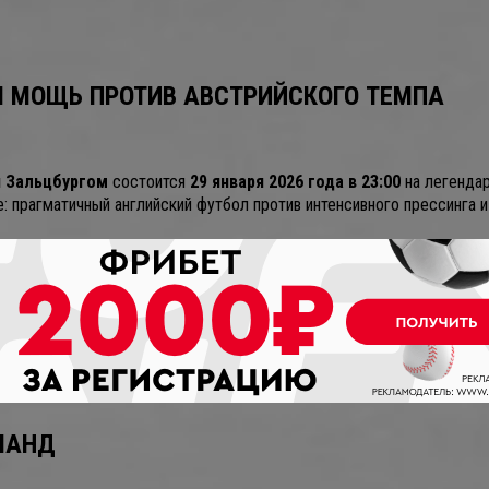
Я МОЩЬ ПРОТИВ АВСТРИЙСКОГО ТЕМПА
и Зальцбургом
состоится
29 января 2026 года в 23:00
на легенда
 прагматичный английский футбол против интенсивного прессинга и
МАНД