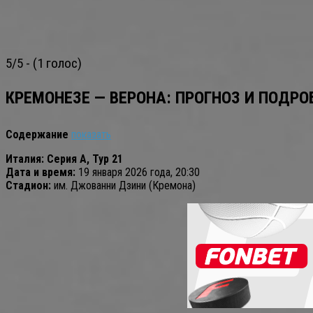
5/5 - (1 голос)
КРЕМОНЕЗЕ — ВЕРОНА: ПРОГНОЗ И ПОДР
Содержание
показать
Италия: Серия А, Тур 21
Дата и время:
19 января 2026 года, 20:30
Стадион:
им. Джованни Дзини (Кремона)