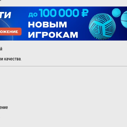
ий
и качества.
ение
е