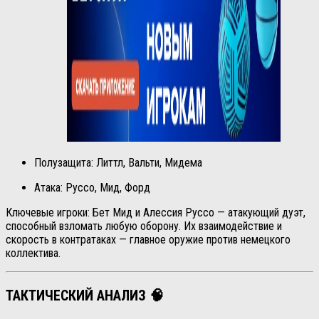
Полузащита: Литтл, Вальти, Мидема
Атака: Руссо, Мид, Форд
Ключевые игроки: Бет Мид и Алессия Руссо — атакующий дуэт,
способный взломать любую оборону. Их взаимодействие и
скорость в контратаках — главное оружие против немецкого
коллектива.
ТАКТИЧЕСКИЙ АНАЛИЗ
🧠