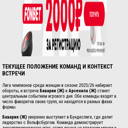
ТЕКУЩЕЕ ПОЛОЖЕНИЕ КОМАНД И КОНТЕКСТ
ВСТРЕЧИ
Лига чемпионов среди женщин в сезоне 2025/26 набирает
обороты, и встреча
Баварии (Ж)
и
Арсенала (Ж)
станет
центральным событием игрового дня. Обе команды входят в
число фаворитов своих групп, но находятся в разных фазах
формы.
Бавария (Ж)
уверенно выступает в Бундеслиге, где делит
лидерство с Вольфсбургом. Команда демонстрирует
дисциплинированную игру, ставя акцент на владении мячом и