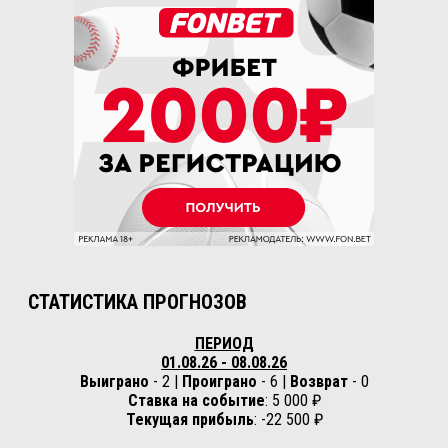
СТАТИСТИКА ПРОГНОЗОВ
ПЕРИОД
01.08.26 - 08.08.26
Выиграно
- 2 |
Проиграно
- 6 |
Возврат
- 0
Ставка на событие
: 5 000 ₽
Текущая прибыль
: -22 500 ₽