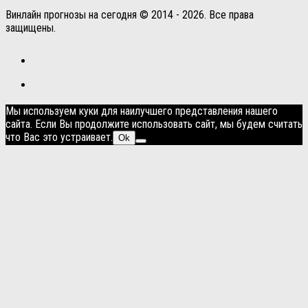
Винлайн прогнозы на сегодня © 2014 - 2026. Все права
защищены.
Мы используем куки для наилучшего представления нашего
сайта. Если Вы продолжите использовать сайт, мы будем считать
что Вас это устраивает.
Ok