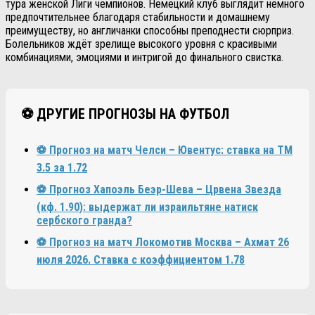
тура женской Лиги чемпионов. Немецкий клуб выглядит немного
предпочтительнее благодаря стабильности и домашнему
преимуществу, но англичанки способны преподнести сюрприз.
Болельников ждёт зрелище высокого уровня с красивыми
комбинациями, эмоциями и интригой до финального свистка.
⚽ ДРУГИЕ ПРОГНОЗЫ НА ФУТБОЛ
⚽ Прогноз на матч Челси – Ювентус: ставка на ТМ
3.5 за 1.72
⚽ Прогноз Хапоэль Беэр-Шева – Црвена Звезда
(кф. 1.90): выдержат ли израильтяне натиск
сербского гранда?
⚽ Прогноз на матч Локомотив Москва – Ахмат 26
июля 2026. Ставка с коэффициентом 1.78